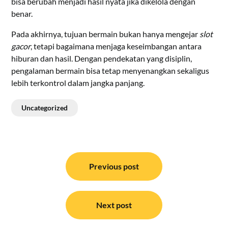
bisa berubah menjadi hasil nyata jika dikelola dengan
benar.
Pada akhirnya, tujuan bermain bukan hanya mengejar
slot
gacor
, tetapi bagaimana menjaga keseimbangan antara
hiburan dan hasil. Dengan pendekatan yang disiplin,
pengalaman bermain bisa tetap menyenangkan sekaligus
lebih terkontrol dalam jangka panjang.
Uncategorized
Post
navigation
Previous post
Next post