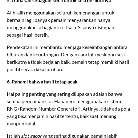
5. Gunakan sebagian kecil untuk sesi berikutnya
Alih-alih menggunakan seluruh kemenangan untuk
bermain lagi, banyak pemain menyarankan hanya
menggunakan sebagian kecil saja. Sisanya disimpan
sebagai hasil bersih.
Pendekatan ini membantu menjaga keseimbangan antara
hiburan dan keuntungan. Dengan cara ini, meskipun sesi
berikutnya tidak berjalan baik, pemain tetap memiliki hasil
positif secara keseluruhan.
6. Pahami bahwa hasil tetap acak
Hal paling penting yang sering dilupakan adalah bahwa
semua permainan slot Habanero menggunakan sistem
RNG (Random Number Generator). Artinya, tidak ada pola
yang bisa menjamin hasil tertentu, baik saat menang
maupun kalah.
Istilah
slot gacor
yang sering digunakan pemain lebih