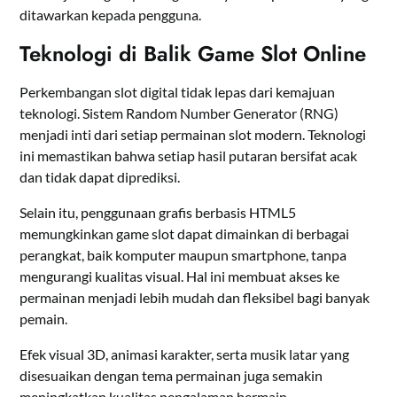
ditawarkan kepada pengguna.
Teknologi di Balik Game Slot Online
Perkembangan slot digital tidak lepas dari kemajuan
teknologi. Sistem Random Number Generator (RNG)
menjadi inti dari setiap permainan slot modern. Teknologi
ini memastikan bahwa setiap hasil putaran bersifat acak
dan tidak dapat diprediksi.
Selain itu, penggunaan grafis berbasis HTML5
memungkinkan game slot dapat dimainkan di berbagai
perangkat, baik komputer maupun smartphone, tanpa
mengurangi kualitas visual. Hal ini membuat akses ke
permainan menjadi lebih mudah dan fleksibel bagi banyak
pemain.
Efek visual 3D, animasi karakter, serta musik latar yang
disesuaikan dengan tema permainan juga semakin
meningkatkan kualitas pengalaman bermain.