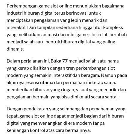
Perkembangan game slot online menunjukkan bagaimana
industri hiburan digital terus berinovasi untuk
menciptakan pengalaman yang lebih menarik dan
interaktif. Dari tampilan sederhana hingga fitur kompleks
yang melibatkan animasi dan mini game, slot telah berubah
menjadi salah satu bentuk hiburan digital yang paling
dinamis.
Dalam perjalanan ini,
Buka 77
menjadi salah satu nama
yang kerap dikaitkan dengan tren perkembangan slot
modern yang semakin interaktif dan beragam. Namun pada
akhirnya, esensi utama dari permainan ini tetap sama:
memberikan hiburan yang ringan, visual yang menarik, dan
pengalaman bermain yang bisa dinikmati secara santai.
Dengan pendekatan yang seimbang dan pemahaman yang
tepat, game slot online dapat menjadi bagian dari hiburan
digital yang menyenangkan di era modern tanpa
kehilangan kontrol atas cara bermainnya.