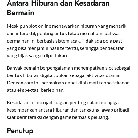
Antara Hiburan dan Kesadaran
Bermain
Meskipun slot online menawarkan hiburan yang menarik
dan interaktif, penting untuk tetap memahami bahwa
permainan ini berbasis sistem acak. Tidak ada pola pasti
yang bisa menjamin hasil tertentu, sehingga pendekatan
yang bijak sangat diperlukan.
Banyak pemain berpengalaman menempatkan slot sebagai
bentuk hiburan digital, bukan sebagai aktivitas utama.
Dengan cara ini, permainan dapat dinikmati tanpa tekanan
atau ekspektasi berlebihan.
Kesadaran ini menjadi bagian penting dalam menjaga
keseimbangan antara hiburan dan tanggung jawab pribadi
saat berinteraksi dengan game berbasis peluang.
Penutup