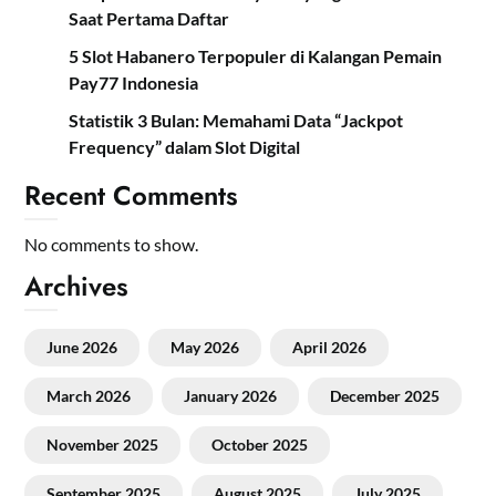
Saat Pertama Daftar
5 Slot Habanero Terpopuler di Kalangan Pemain
Pay77 Indonesia
Statistik 3 Bulan: Memahami Data “Jackpot
Frequency” dalam Slot Digital
Recent Comments
No comments to show.
Archives
June 2026
May 2026
April 2026
March 2026
January 2026
December 2025
November 2025
October 2025
September 2025
August 2025
July 2025