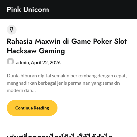
Skip
Pink Unicorn
to
content
Rahasia Maxwin di Game Poker Slot
Hacksaw Gaming
admin,
April 22, 2026
Dunia hiburan digital semakin berkembang dengan cepat,
menghadirkan berbagai jenis permainan yang semakin
modern dan…
Continue Reading