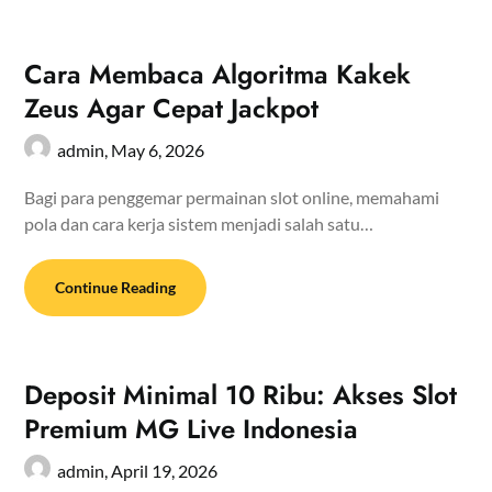
Cara Membaca Algoritma Kakek
Zeus Agar Cepat Jackpot
admin,
May 6, 2026
Bagi para penggemar permainan slot online, memahami
pola dan cara kerja sistem menjadi salah satu…
Continue Reading
Deposit Minimal 10 Ribu: Akses Slot
Premium MG Live Indonesia
admin,
April 19, 2026