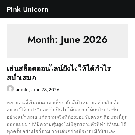
Skip
Pink Unicorn
to
content
Month:
June 2026
เล่นสล็อตออนไลน์ยังไงให้ได้กำไร
สม่ำเสมอ
admin,
June 23, 2026
หลายคนที่เริ่มเล่นเกม สล็อต มักมีเป้าหมายคล้ายกัน คือ
อยาก “ได้กำไร” และถ้าเป็นไปได้ก็อยากให้กำไรเกิดขึ้น
อย่างสม่ำเสมอ แต่ความจริงที่ต้องยอมรับตรง ๆ คือ เกมนี้ถูก
ออกแบบมาให้มีความสุ่มสูง ไม่มีสูตรตายตัวที่ทำให้ชนะได้
ทุกครั้ง อย่างไรก็ตาม การเล่นอย่างมีระบบ มีวินัย และ