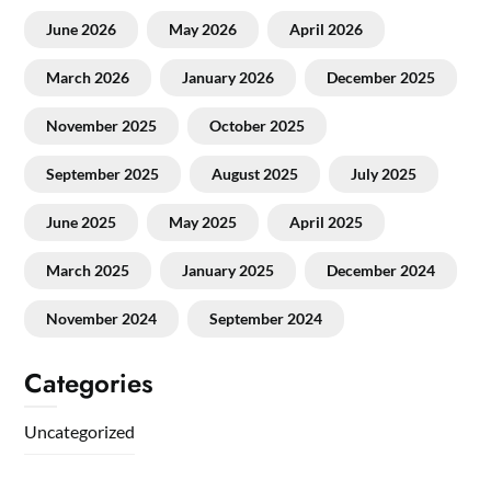
June 2026
May 2026
April 2026
March 2026
January 2026
December 2025
November 2025
October 2025
September 2025
August 2025
July 2025
June 2025
May 2025
April 2025
March 2025
January 2025
December 2024
November 2024
September 2024
Categories
Uncategorized