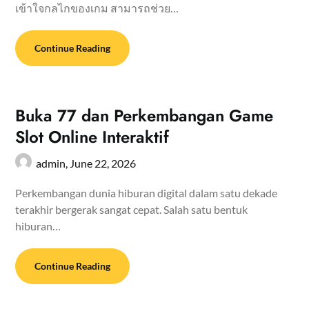
เข้าใจกลไกของเกม สามารถช่วย…
Continue Reading
Buka 77 dan Perkembangan Game
Slot Online Interaktif
admin,
June 22, 2026
Perkembangan dunia hiburan digital dalam satu dekade
terakhir bergerak sangat cepat. Salah satu bentuk
hiburan…
Continue Reading