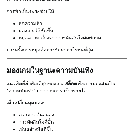
การพักเป็นระยะช่วยให้:
ลดความล้า
มองเกมได้ชัดขึ้น
หยุดความเสี่ยงจากการตัดสินใจผิดพลาด
บางครั้งการหยุดคือการรักษากำไรที่ดีที่สุด
มองเกมในฐานะความบันเทิง
แนวคิดที่สำคัญที่สุดของเกม
สล็อต
คือการมองมันเป็น
“ความบันเทิง” มากกว่าการสร้างรายได้
เมื่อเปลี่ยนมุมมอง:
ความกดดันลดลง
การตัดสินใจดีขึ้น
เล่นอย่างมีสติขึ้น