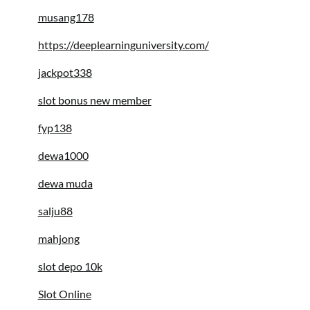
musang178
https://deeplearninguniversity.com/
jackpot338
slot bonus new member
fyp138
dewa1000
dewa muda
salju88
mahjong
slot depo 10k
Slot Online