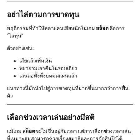
อย่าไล่ตามการขาดทุน
พฤติกรรมที่ทำให้หลายคนเสียหนักในเกม
สล็อต
คือการ
“ไล่ทุน”
ตัวอย่างเช่น:
เสียแล้วเพิ่มเงิน
พยายามเอาคืนในรอบเดียว
เล่นต่อทั้งที่งบหมดแผนแล้ว
แนวทางนี้มักนำไปสู่การขาดทุนที่มากขึ้นมากกว่าการฟื้น
ตัว
เลือกช่วงเวลาเล่นอย่างมีสติ
แม้เกม
สล็อต
จะไม่ขึ้นอยู่กับเวลา แต่การเลือกช่วงเวลาเล่น
ที่เหมาะสมสามารถช่วยเรื่องสมาธิและการตัดสินใจได้