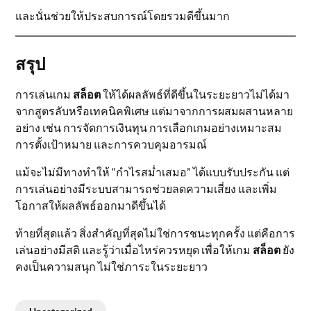
และนั่นช่วยให้ประสบการณ์โดยรวมดีขึ้นมาก
สรุป
การเล่นเกม
สล็อต
ให้ได้ผลลัพธ์ที่ดีขึ้นในระยะยาวไม่ได้มา
จากสูตรลับหรือเทคนิคพิเศษ แต่มาจากการผสมผสานหลาย
อย่าง เช่น การจัดการเงินทุน การเลือกเกมอย่างเหมาะสม
การตั้งเป้าหมาย และการควบคุมอารมณ์
แม้จะไม่มีทางทำให้ “กำไรสม่ำเสมอ” ได้แบบรับประกัน แต่
การเล่นอย่างมีระบบสามารถช่วยลดความเสี่ยง และเพิ่ม
โอกาสให้ผลลัพธ์ออกมาดีขึ้นได้
ท้ายที่สุดแล้ว สิ่งสำคัญที่สุดไม่ใช่การชนะทุกครั้ง แต่คือการ
เล่นอย่างมีสติ และรู้ว่าเมื่อไหร่ควรหยุด เพื่อให้เกม
สล็อต
ยัง
คงเป็นความสนุก ไม่ใช่ภาระในระยะยาว