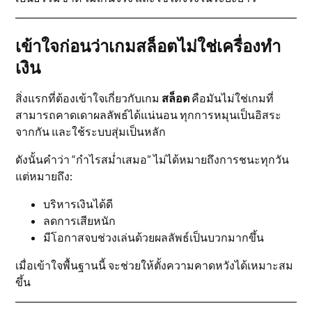
เข้าใจก่อนว่าเกมสล็อตไม่ใช่เครื่องทำ
เงิน
สิ่งแรกที่ต้องเข้าใจเกี่ยวกับเกม
สล็อต
คือมันไม่ใช่เกมที่
สามารถคาดเดาผลลัพธ์ได้แน่นอน ทุกการหมุนเป็นอิสระ
จากกัน และใช้ระบบสุ่มเป็นหลัก
ดังนั้นคำว่า “กำไรสม่ำเสมอ” ไม่ได้หมายถึงการชนะทุกวัน
แต่หมายถึง:
บริหารเงินได้ดี
ลดการเสียหนัก
มีโอกาสจบช่วงเล่นด้วยผลลัพธ์เป็นบวกมากขึ้น
เมื่อเข้าใจพื้นฐานนี้ จะช่วยให้ตั้งความคาดหวังได้เหมาะสม
ขึ้น