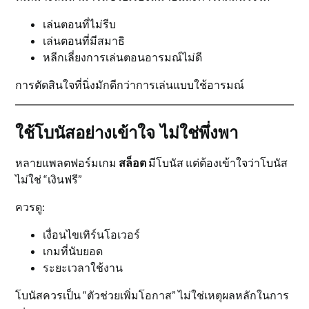
เล่นตอนที่ไม่รีบ
เล่นตอนที่มีสมาธิ
หลีกเลี่ยงการเล่นตอนอารมณ์ไม่ดี
การตัดสินใจที่นิ่งมักดีกว่าการเล่นแบบใช้อารมณ์
ใช้โบนัสอย่างเข้าใจ ไม่ใช่พึ่งพา
หลายแพลตฟอร์มเกม
สล็อต
มีโบนัส แต่ต้องเข้าใจว่าโบนัส
ไม่ใช่ “เงินฟรี”
ควรดู:
เงื่อนไขเทิร์นโอเวอร์
เกมที่นับยอด
ระยะเวลาใช้งาน
โบนัสควรเป็น “ตัวช่วยเพิ่มโอกาส” ไม่ใช่เหตุผลหลักในการ