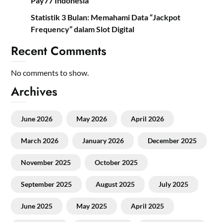
Pay77 Indonesia
Statistik 3 Bulan: Memahami Data “Jackpot
Frequency” dalam Slot Digital
Recent Comments
No comments to show.
Archives
June 2026
May 2026
April 2026
March 2026
January 2026
December 2025
November 2025
October 2025
September 2025
August 2025
July 2025
June 2025
May 2025
April 2025